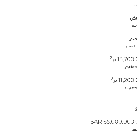
لك
ياض
قع
يم
العمل
2
13,700 م
حةالأرض
2
11,200 م
هالبناء
ق
65,000,000.00 
لفة