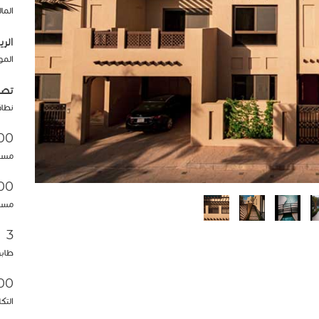
الما
الر
المو
تصم
نطاق
.00
مسا
.00
مساح
3
طاب
SAR
التك