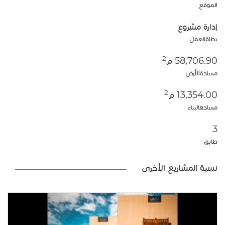
الموقع
إدارة مشروع
نطاقالعمل
2
58,706.90 م
مساحةالأرض
2
13,354.00 م
مساحهالبناء
3
طابق
نسبة المشاريع الأخرى