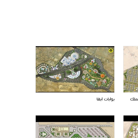
لملك
بوابات ابها